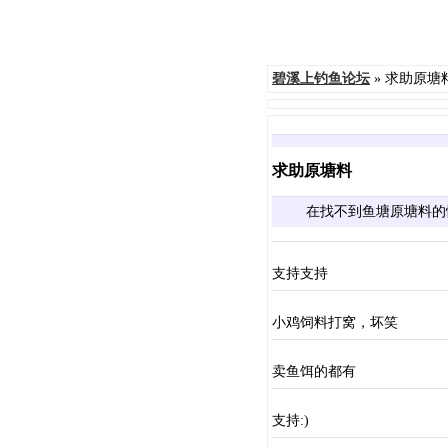
碧溪上钓鱼论坛
» 求助原塘
求助原塘料
在找不到鱼塘原塘料的
支持支持
小鸡饲料打窝，坏笑
卖鱼饵的都有
支持:)