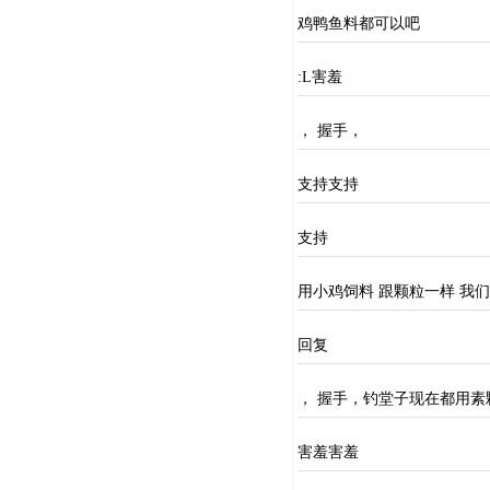
鸡鸭鱼料都可以吧
:L害羞
， 握手，
支持支持
支持
用小鸡饲料 跟颗粒一样 我
回复
， 握手，钓堂子现在都用
害羞害羞