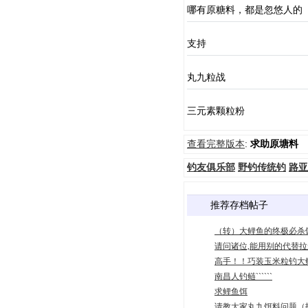
哪有原糖料，都是忽悠人的
支持
丸九粒战
三元素颗粒粉
查看完整版本
:
求助原塘料
钓友俱乐部
野钓传统钓
路亚
推荐存档帖子
（转）大鲤鱼的终极必杀
请问诸位,能用别的代替拉
高手！！巧装玉米粒钓大
南昌人钓鲢``````
求鲤鱼饵
请教大家丸九饵料问题（