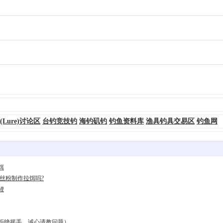
(Lure)讨论区
台钓竞技钓
海钓矶钓
钓鱼资料库
渔具钓具交易区
钓鱼网
饵
丝粉制作拉饵吗?
鲤
拒绝摇手，诚心请教问题）