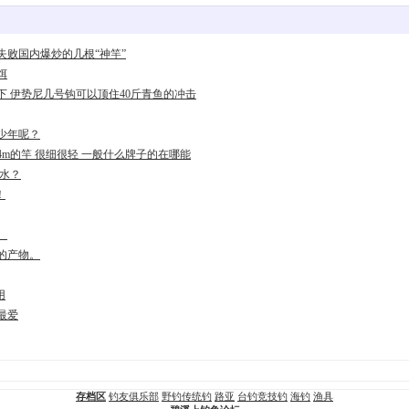
失败国内爆炒的几根“神竿”
饵
 伊势尼几号钩可以顶住40斤青鱼的冲击
少年呢？
4m的竿 很细很轻 一般什么牌子的在哪能
反水？
！
。
的产物。
用
最爱
存档区
钓友俱乐部
野钓传统钓
路亚
台钓竞技钓
海钓
渔具