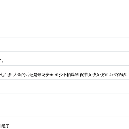
了。
七百多 大鱼的话还是银龙安全 至少不怕爆竿 配节又快又便宜 4+3的线
知道了