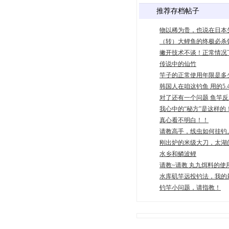
推荐存档帖子
物以稀为贵，也说在日本
（转）大鲤鱼的终极必杀
撇开技术不谈！正常情况下
传说中的仙竹
竿子的正常使用年限是多
韩国人在咱这钓鱼 用的5.
对了还有一个问题 鱼竿
我心中的“秘方”是这样的
真心看不明白！！
请教高手，线虫如何挂钓
刚出炉的米级大刀，太湖
水乡和鳞波鲤
请教~请教 丸九饵料的使
水库矶竿远投钓法，我的
钓竿小问题，请指教！