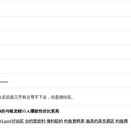
***
鱼后后面几节有点弯不下去，但是很结实。
4的与银龙鲤S5.4,哪款性价比更高
(Lure)讨论区
台钓竞技钓
海钓矶钓
钓鱼资料库
渔具钓具交易区
钓鱼网