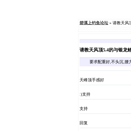
碧溪上钓鱼论坛
» 请教天风
请教天风顶5.4的与银龙鲤
要求配重好,不头沉,腰
天峰顶手感好
:)支持
支持
回复