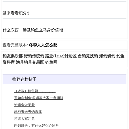
进来看看积分:)
什么东西一涉及钓鱼立马身价倍增
查看完整版本
:
冬季丸九怎么配
钓友俱乐部
野钓传统钓
路亚(Lure)讨论区
台钓竞技钓
海钓矶钓
钓鱼
资料库
渔具钓具交易区
钓鱼网
推荐存档帖子
（求教）鲫鱼饵。。。。。
开始自制鱼饵 请教大家一点问题
给鲫鱼做美餐
就泡玉米野钓东溪
还请大家注意
想钓胖头，有什么好饵介绍呀