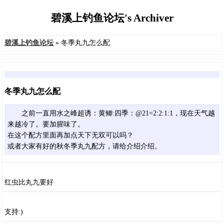
碧溪上钓鱼论坛's Archiver
碧溪上钓鱼论坛
» 冬季丸九怎么配
冬季丸九怎么配
之前一直用水之峰超诱：黄鲫:四季：@21=2:2:1:1，现在天气越
来越冷了。要加腥味了。
在这个配方里面再加点天下无双可以吗？
或者大家有好的秋冬季丸九配方，请给介绍介绍。
红虫比丸九要好
支持:)