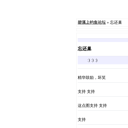
碧溪上钓鱼论坛
» 忘还巢
忘还巢
:) :) :)
精华鼓励，坏笑
支持 支持
这点图支持 支持
支持