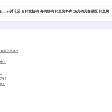
(Lure)讨论区
台钓竞技钓
海钓矶钓
钓鱼资料库
渔具钓具交易区
钓鱼网
的鲫鱼怎么样？
怡情下
）
窝吗？
漂！