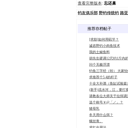
查看完整版本
:
忘还巢
钓友俱乐部
野钓传统钓
路亚
推荐存档帖子
[求助]如何用矶竿？
诚咨野钓小肉鱼技术
我的土鲮鱼料
胡先生硬调12尺钓1斤内
问个无极浮漂
钓鱼三字经（转） 大家
求推荐个5.4的杆子
十全大补酒（鱼缸试验篇
(新手)流水河，江，要打
请教各位大师关于拉饵调
送个称号￥@「／」？
猪母乳
冬天用什么饵？
螺丝青。
求红虫用法