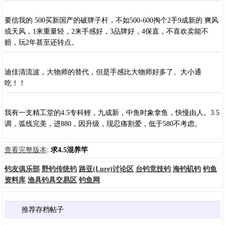
要信我的 500买新国产的破牌子杆，不如500-600掏个2手9成新的 爽风
或天风，1来重量轻，2来手感好，3品牌好，4保直，不喜欢卖能不
赔，玩2年甚至还转点。
迪佳清流波，大物师的替代，但是手感比大物师好多了。大小通
吃！！
我有一支精工堂的4.5专科鲤，九成新，中鱼时象拿鱼，快慢由人。3.5
调，弧线完美，进880，因升级，现忍痛割爱，低于580不考虑。
查看完整版本
:
求4.5混养竿
钓友俱乐部
野钓传统钓
路亚(Lure)讨论区
台钓竞技钓
海钓矶钓
钓鱼
资料库
渔具钓具交易区
钓鱼网
推荐存档帖子