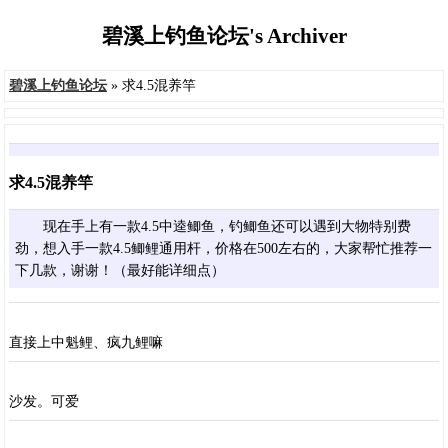
碧溪上钓鱼论坛's Archiver
碧溪上钓鱼论坛
» 求4.5混养竿
求4.5混养竿
现在手上有一款4.5中逵鲫鱼，钓鲫鱼还可以遇到大物特别费
劲，想入手一款4.5鲫鲤通用杆，价格在500左右的，大家帮忙推荐一
下几款，谢谢！（最好能详细点）
直接上中魁鲤、疯九鲤嘛
沙发。可爱