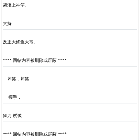
碧溪上神竿.
支持
反正大鲫鱼大弓。
**** 回帖内容被删除或屏蔽 ****
，坏笑，坏笑
， 握手，
鲫刀 试试
**** 回帖内容被删除或屏蔽 ****