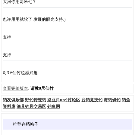
大河你用两米七？
也许用用就软了 发展的眼光支持:)
支持
支持
对3.6仙竹也感兴趣
查看完整版本
:
请教9尺仙竹
钓友俱乐部
野钓传统钓
路亚(Lure)讨论区
台钓竞技钓
海钓矶钓
钓鱼
资料库
渔具钓具交易区
钓鱼网
推荐存档帖子