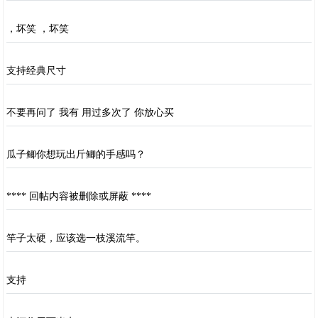
，坏笑 ，坏笑
支持经典尺寸
不要再问了 我有 用过多次了 你放心买
瓜子鲫你想玩出斤鲫的手感吗？
**** 回帖内容被删除或屏蔽 ****
竿子太硬，应该选一枝溪流竿。
支持