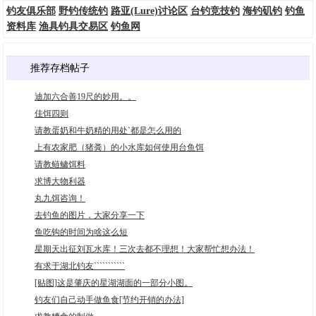
钓友俱乐部
野钓传统钓
路亚(Lure)讨论区
台钓竞技钓
海钓矶钓
钓鱼
资料库
渔具钓具交易区
钓鱼网
推荐存档帖子
迪加六合善19尺的妙用。。
佳饵四则
请教蛋奶和牛奶精的用处`都是怎么用的
上有农家肥（猪粪）的小水库如何使用台鱼饵
请教鲢鳙饵料
求博大物利器
丸九饵咨询！
去钓鱼的图片，大家分享一下
鱼吃钩的时间为啥这么短
星期天出征刘瓦水库！三次去都不理想！大家帮忙想办法！
有求于湖北钓友```````````
[贴图]这是肇庆的星湖湖面的一部分小图。
钓友们自己动手做鱼食[节约开销的办法]