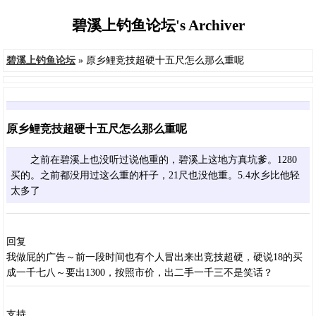
碧溪上钓鱼论坛's Archiver
碧溪上钓鱼论坛
» 原乡鲤竞技超硬十五尺怎么那么重呢
原乡鲤竞技超硬十五尺怎么那么重呢
之前在碧溪上也没听过说他重的，碧溪上这地方真坑爹。1280
买的。之前都没用过这么重的杆子，21尺也没他重。5.4水乡比他轻
太多了
回复
我做屁的广告～前一段时间也有个人冒出来出竞技超硬，硬说18的买
成一千七八～要出1300，按照市价，出二手一千三不是笑话？
支持