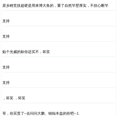
原乡鲤竞技超硬是用来博大鱼的，重了自然竿壁厚实，不担心断竿
支持
支持
贴个光威的标你还买不，坏笑
支持
支持
，坏笑 ，坏笑
哥，你买贵了~去问问大鹏、锦灿丰益的价吧~:L