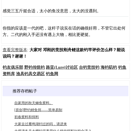
感觉三五斤挺合适，太小的鱼没意思，太大的没遇到。
你指的应该是一代的吧，这杆子说实在话的确很好用，不管它出处何
方。二代的刚入手还没有遇上大物，相比更硬挺。
查看完整版本
:
大家对 邓刚的竞技刚舟鲤这款钓竿评价怎么样？能说
说吗？谢谢！
钓友俱乐部
野钓传统钓
路亚(Lure)讨论区
台钓竞技钓
海钓矶钓
钓鱼
资料库
渔具钓具交易区
钓鱼网
推荐存档帖子
自家用的秋天鲫鱼窝料。
[原创]野钓鲤鱼饵――简单易制
初春窝料和饵料
大家去过雁鸣湖钓过的吗，请进来