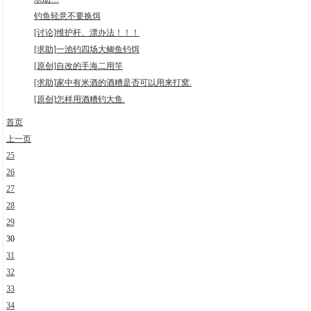
钓鱼轻意不要换饵
[讨论]维护杆、漂办法！！！
[求助]一池钓四场大鲫鱼钓饵
[原创]自改的手海二用竿
[求助]家中有米酒的酒糟是否可以用来打窝.
[原创]怎样用酒糟钓大鱼.
首页
上一页
25
26
27
28
29
30
31
32
33
34