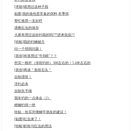
[求助]谁用过这种子线
贴图;我的渔包里常备的饵料,冬季饵
帮忙推荐一支好杆
请教红虫的保存
大家有用过这款钓箱的吗???进来侃侃!!!
[转帖]我的钓鲫秘方
问一个弱弱问题！
[原创]有谁用过“牛B精”？？
想买一根杆（传统钓的）300左右的！5.4米左右的
[原创]再谈＂鱼咬石头＂
自制漂筒！
浮钓必杀
自制失手绳
我冬钓的一点体会（2）
鲤鲫钓饵一绝
转贴：给买并继鲫竿朋友的建议！
[贴图]红虫来了！
[转帖]虾粉与红虫的用法