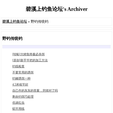
碧溪上钓鱼论坛's Archiver
碧溪上钓鱼论坛
» 野钓传统钓
野钓传统钓
[转帖]大鲤鱼终极必杀饵
[原创]新手竿把的加工方法
钓线检查
不要常用的诱饵
钓鲫诱饵一种
4.5米啥竿好
自己作的东东的答案，您猜对了吗
剩余钓饵巧处理
也谈红虫
矶竿用线