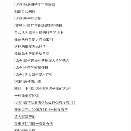
[讨论]解决矶钓竿竿尖缠线
相信自己的饵
[讨论]鱼午的长度
[转帖]一款广谱价谦易制的钓饵
自己认为感觉不错的鲤鱼竿说下
介绍两种自制天然添加剂
这样的搭配怎么样？
烦请高手帮忙分析鱼塘
[原创]如何选择和使用溜大鱼的钓具
[原创]不错的鲤鲫佳饵
[原创] 冬天如何使用红虫
[求助]迪佳雪山峰
转贴：不用O型环快速绑子线的方法!
一种简单实用饵
[讨论]请帮我看看这款爆炸饵有没有用？
美国贝克力5000系列1.8米远投海竿
请大家帮帮忙,
冬季河钓用饵一有效办法
野钓鲤鱼香饵