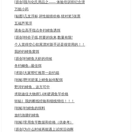
[原创]我与化氏用品之------ 体验培训班纪念漂
万能小药
[贴图]几支浮标,评性能猜价格,猜对奖5张票
五福芦苇浮
请各位高手指点冬钓鲤鱼诱饵
[原创]特价子线,想要的快来,数量有限!
个人觉得空心软尾漂对新手还是很管用的！！
我的钓鲤鱼窝饵
[原创]钓鲤鱼大虾的伺候
冬钓鲫鱼--最佳饵
[求助]大家帮忙推荐一款钓箱
[转帖]野河碧溪上鲤鱼如何配饵
野河钓鲤鱼，这方可中
求助迪佳大物师5.4米硬调鱼竿价格
转贴］我的断线经验和细线情结！！！
[转帖]钓鲤鱼的饵料
放钓池塘钓鲤鱼
[转帖]常用鱼竿数据和价格（供参考）
[原创]为什么时候再能遇上试饵活动啊