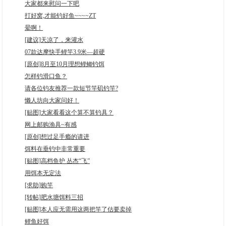
大家都来慰问一下吧
打好窝,才能钓好鱼~~~~ZT
晕啊！
[建议]天凉了，来灌水
07款达摩快手鲤竿3.9米—超硬
[原创]8月至10月理想鲤鲫钓饵
怎样钓滑口鱼？
请各位钓友推荐一款短节竿矶钓竿?
懒人坊向大家问好！
[贴图]大家看看这个算不算钓具？
网上邮购渔具~有感
[原创]想过足手瘾的请进
饵料在垂钓中非常重要
[贴图]高档鱼护 丛杰“飞”
用饵本无定法
[求助]购竿
[转帖]肥水塘饵料三招
[贴图]本人应无需用这两把竿了估要卖掉
鲤鱼好饵