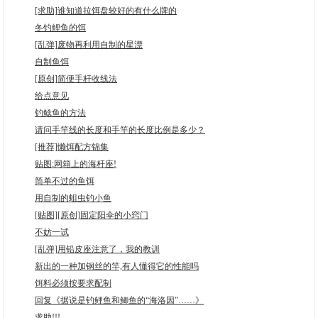
[求助]谁知道拉饵盘较好的有什么牌的
冬钓鲤鱼的饵
[乱弹]废物再利用自制的星漂
自制鱼饵
[原创]简便手杆收线法
给点意见
钓鲶鱼的方法
请问手竿线的长度和手竿的长度比例是多少？
[推荐]懒饵配方锦集
贴图:网箱上的海杆座!
简单不过的鱼饵
用自制的蛆虫钓小鱼
[贴图][原创]固定阳伞的小窍门
不妨一试
[乱弹]用铅皮座注意了，我的教训
新出的一种加钢丝的竿,有人懂得它的性能吗
饵料必须按要求配制
回复《据说是钓鲤鱼和鲫鱼的“海洛因”……》
求助!!!