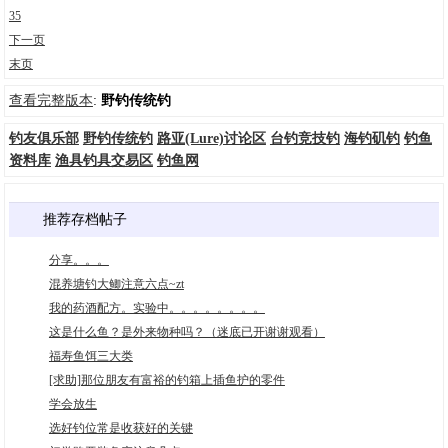
35
下一页
末页
查看完整版本
:
野钓传统钓
钓友俱乐部
野钓传统钓
路亚(Lure)讨论区
台钓竞技钓
海钓矶钓
钓鱼
资料库
渔具钓具交易区
钓鱼网
推荐存档帖子
分享。。。
混养塘钓大鲫注意六点~zt
我的药酒配方。实验中。。。。。。。。
这是什么鱼？是外来物种吗？（迷底已开谢谢观看）
福寿鱼饵三大类
[求助]那位朋友有富裕的钓箱上插鱼护的零件
学会放生
选好钓位常是收获好的关键