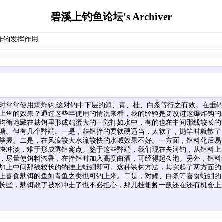
碧溪上钓鱼论坛's Archiver
炸钩发挥作用
时常常使用
爆炸钩
,这对钓中下层的鲤、青、桂、白条等行之有效。在垂
上鱼的效果？通过这些年使用的情况来看，我的经验是要改进这爆炸钩的
均衡地藏在麸饵里形成鸡蛋大的一陀打如水中，有的也在中间那线较长的
塘。但有几个弊端。一是，麸饵拌的要软硬适当，太软了，抛竿时就散了
掌握。二是，在风浪较大水流较快的水域效果不好。一方面，饵料化后易
快冲淡，难于形成诱饵窝点。鉴于这些弊端，我们现在去河钓，从饵料上
，尽量使饵料浓香，在拌饵时加入高度曲酒，可经得起久泡。另外，饵料
加上中间那线较长的钩挂上蚯蚓即可。这种装钩方法，其实起了两方面的
上喜食麸饵的鱼如青鱼之类也可钓上来。二是，对鲤、白条等喜食蚯蚓的
长些，麸饵散了被水冲走了也不必担心，那几挂蚯蚓一般还在还有机会上