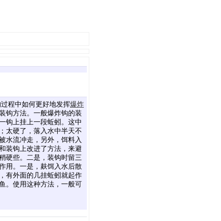
钓过程中如何更好地发挥
爆炸
装钩方法。一般爆炸钩的装
一钩上挂上一段蚯蚓。这中
；太硬了，落入水中半天不
被水流冲走，另外，饵料入
和装钩上改进了方法，来避
稍硬些。二是，装钩时留三
作用。一是，麸饵入水后散
，有外面的几挂蚯蚓就起作
鱼。使用这种方法，一般可