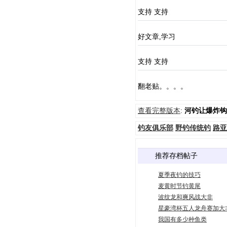
支持 支持
好文章,学习
支持 支持
翻老贴。。。。
查看完整版本
:
河钓让爆炸钩
钓友俱乐部
野钓传统钓
路亚
推荐存档帖子
夏季夜钓的技巧
麦黄时节钓黄尾
波纹龙和爽风战大非
星豪湾杯五人龙舟赛加大
我国有多少种鱼类