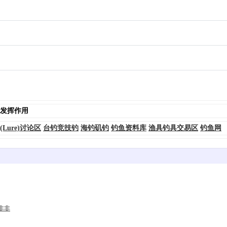
发挥作用
(Lure)讨论区
台钓竞技钓
海钓矶钓
钓鱼资料库
渔具钓具交易区
钓鱼网
非非