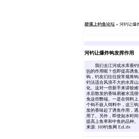
碧溪上钓鱼论坛
» 河钓让爆
河钓让爆炸钩发挥作用
我们去江河或水库垂钓
钩
的作用呢？也即提高诱鱼
钩，钓友们往往按常规将钩
钓法适合风浪不大的水库山
化。这对一些新手来讲较难
水后散发的香味易被水流很
免这些弊端。一是在饵料上
个钩不嵌入饵料中，这三钩
发的香味起了诱鱼作用，遇
用了。另外，即使如水时间
提高上鱼率和中鱼的品种。
来源: 169钓鱼网 EzLife