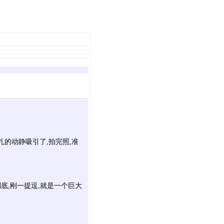
扎的动静吸引了,拍完照,准
到底,刚一提逗,就是一个巨大