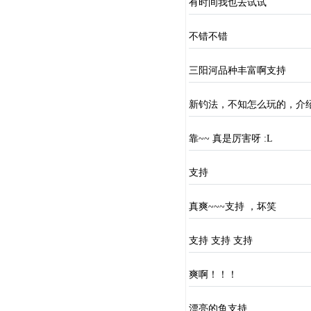
有时间我也去试试
不错不错
三阳河品种丰富啊支持
新钓法，不知怎么玩的，介
靠~~ 真是厉害呀 :L
支持
真爽~~~支持 ，坏笑
支持 支持 支持
爽啊！！！
漂亮的鱼支持