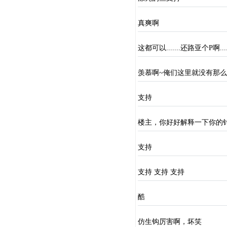
真爽啊
这都可以.......还路亚个P啊.......
羡慕啊~俺们这里就没有那么
支持
楼主，你好好解释一下你的
支持
支持 支持 支持
酷
仿生钩厉害啊，坏笑