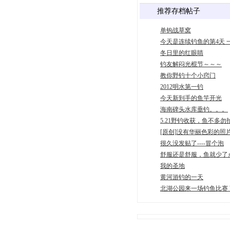
推荐存档帖子
单钩战草窝
今天是连续钓鱼的第4天 
冬日里的红眼睛
钓友解闷光棍节～～～
教你野钓十个小窍门
2012明水第一钓
今天新到手的鱼竿开光
海南碑头水库垂钓。。。
5.21野钓收获，鱼不多勿
[原创]没有华丽色彩的照
很久没发贴了----冒个泡
舒服还是舒服，鱼就少了
我的圣地
黄河游钓的一天
北湖公园来一场钓鱼比赛 