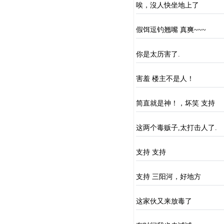
唉，沒人快坐地上了
假饵逗钓翘嘴 真爽~~~
你是太历害了.
害羞 楼主不是人！
简直就是神！，坏笑 支持
这两个毒贩子,太打击人了.
支持 支持
支持 三阳河，好地方
这家伙又来放毒了