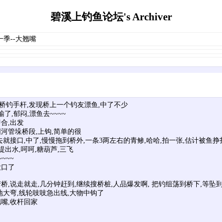
碧溪上钓鱼论坛's Archiver
一季--大翘嘴
钓手杆,发现桥上一个钓友漂鱼,中了不少
,郁闷,漂鱼去~~~~
合,出发
河管垛桥段,上钩,简单的很
接口,中了,慢慢拖到桥外,一条3两左右的青鲹,哈哈,拍一张,估计被鱼挣
提出水,呵呵,糖葫芦,三飞
~~~
口了
,说走就走,几分钟赶到,继续搜桥桩,人品爆发啊, 把钓组荡到桥下,等坠
地大弯,线轮吱吱急出线,大物中钩了
嘴,收杆回家