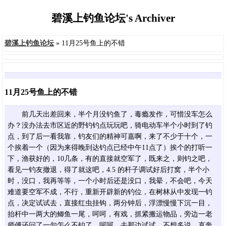
碧溪上钓鱼论坛's Archiver
碧溪上钓鱼论坛
» 11月25号鱼上的不错
11月25号鱼上的不错
前几天出差回来，半个月没钓鱼了，毒瘾发作，可惜没车怎么
办？没办法去市区近的野钓钓点玩玩吧，骑电动车半个小时到了钓
点，到了后一看我靠，钓友们的精神可嘉啊，来了不少于十个，一
个挨着一个（因为来得晚到达钓点已经中午11点了）挨个的打听一
下，渔获好的，10几条，有的直接就空军了，既来之，则钓之吧，
看见一钓友撤退，得了就这吧，4.5 的杆子调试好后打窝，半个小
时，没口，我再等等，一个小时后还是没口，我晕，不会吧，今天
难道要空军不成，不行，重新开辟新的钓位，在树林从中发现一钓
点，决定试试去，直接红虫挂钩，两分钟后，浮漂慢慢下沉一目，
抬杆中一两大的鲫鱼一尾，呵呵，有戏，抓紧搬运物品，旁边一老
师傅还问了一句怎么不钓了，呵呵，去那边试试，不想多说，直奔