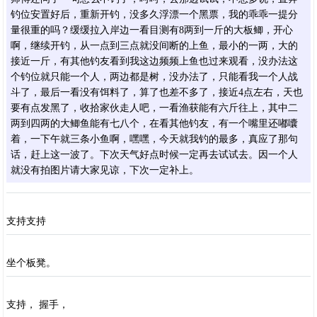
钓位安置好后，重新开钓，没多久浮漂一个黑票，我的乖乖一提分
量很重的吗？缓缓拉入岸边一看目测有8两到一斤的大板鲫，开心
啊，继续开钓，从一点到三点就没间断的上鱼，最小的一两，大的
接近一斤，有其他钓友看到我这边频频上鱼也过来观看，没办法这
个钓位就只能一个人，两边都是树，没办法了，只能看我一个人战
斗了，最后一看没有饵料了，算了也差不多了，接近4点左右，天也
要有点发黑了，收拾家伙走人吧，一看渔获能有六斤往上，其中二
两到四两的大鲫鱼能有七八个，在看其他钓友，有一个嘴里还嘟囔
着，一下午就三条小鱼啊，嘿嘿，今天就我钓的最多，真应了那句
话，赶上这一波了。下次天气好点时候一定再去试试去。因一个人
就没有拍图片请大家见谅，下次一定补上。
支持支持
坐个板凳。
支持， 握手，