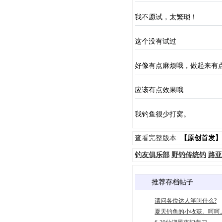
我不愿试，太繁琐！
这个没有试过
好像有点麻烦哦，做起来有
应该有点效果哦
我钓鱼很少打窝。
查看完整版本
:
【原创首发】
钓友俱乐部
野钓传统钓
路亚
推荐存档帖子
请问各位达人竿叫什么?
夏天钓鱼的小收获。呵呵