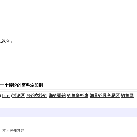
点复杂。
一个传说的窝料添加剂
(Lure)讨论区
台钓竞技钓
海钓矶钓
钓鱼资料库
渔具钓具交易区
钓鱼网
。本人苏州常熟