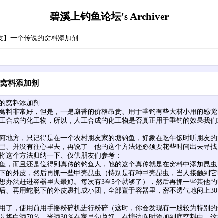
碧溪上钓鱼论坛's Archiver
首发】一个传说的窝料添加剂
窝料添加剂
的窝料添加剂
窝料非常好，但是，一是麝香的价格昂贵、用于垂钓有些大材小用的感觉
工合成的化工物，所以，人工合成的化工物是否真正用于垂钓的效果我们
何地方，只记得是在一个农村朋友家的塘钓鱼，好象在吃午饭时听朋友的
已、并没有往心里去，再说了，他的这个方法还必须要花些时间出去寻找
将这个方法归纳一下、仅供朋友们参考：
鱼，而且还是位得到真传的钓鱼人，他的这个真传就是在窝料中添加昆虫
下的外皮，然后再抓一些甲壳昆虫（特别是有种甲壳昆虫，当人接触到它
想办法赶进容器里去最好。每次有3至5个就够了），然后再抓一些其他的
后、再用蛇脱下的外皮裹扎成小团，全部置于容器里，密不透气地闷上3
用了，使用前用手摇粉碎机进行粉碎（这时，你会发现有一股较为特别的
以将白酒70％、米酒30％在家里勾兑好，在塘边临时添加到底窝料中，