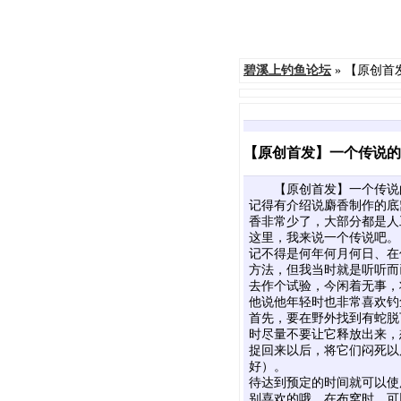
碧溪上钓鱼论坛
» 【原创
【原创首发】一个传说的
【原创首发】一个传说
记得有介绍说麝香制作的底
香非常少了，大部分都是人
这里，我来说一个传说吧。
记不得是何年何月何日、在
方法，但我当时就是听听而
去作个试验，今闲着无事，
他说他年轻时也非常喜欢钓
首先，要在野外找到有蛇脱
时尽量不要让它释放出来，
捉回来以后，将它们闷死以
好）。
待达到预定的时间就可以使
别喜欢的哦。在布窝时，可