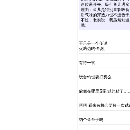
速传递开去、吸引鱼儿进窝
理由：鱼儿是特别喜欢吸食
后气味的穿透力也不逊色于
不过，老实说，我虽然知道
哦。
哥只是一个传说
火塘边旳传说[
有待一试
玩台钓也要打窝么
貌似在哪里见到过此贴了…
呵呵 看来有机会要搞一次试
钓个鱼至于吗